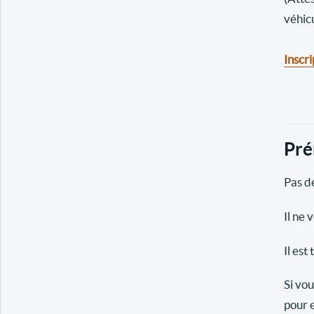
véhic
Inscri
Pré
Pas de
Il ne 
Il est
Si vou
pour e