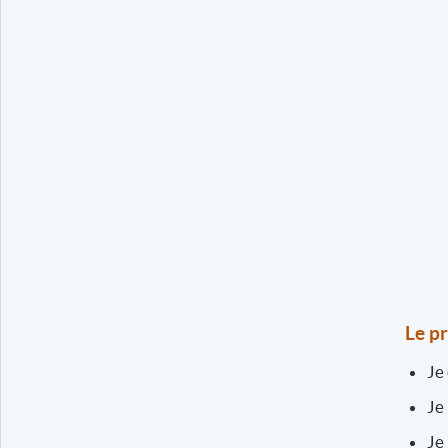
Le p
Je
Je
Je