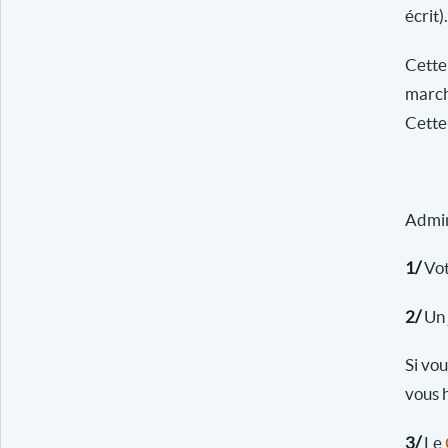
écrit).
Cette
march
Cette 
Admini
1/
Vot
2/
Un 
Si vo
vous 
3/
Le