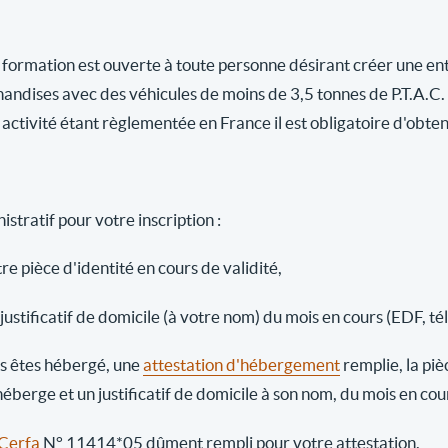
 formation est ouverte à toute personne désirant créer une ent
andises avec des véhicules de moins de 3,5 tonnes de P.T.A.C.
activité étant règlementée en France il est obligatoire d'obten
stratif pour votre inscription :
re pièce d'identité en cours de validité,
justificatif de domicile (à votre nom) du mois en cours (EDF, té
us êtes hébergé, une
attestation d'hébergement
remplie, la piè
héberge et un justificatif de domicile à son nom, du mois en co
Cerfa
N° 11414*05 dûment rempli pour votre attestation.