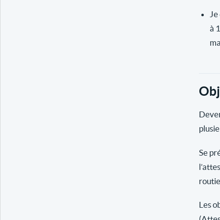
Je 
à 
ma
Obj
Deven
plusie
Se pr
l’atte
routi
Les ob
(Atte