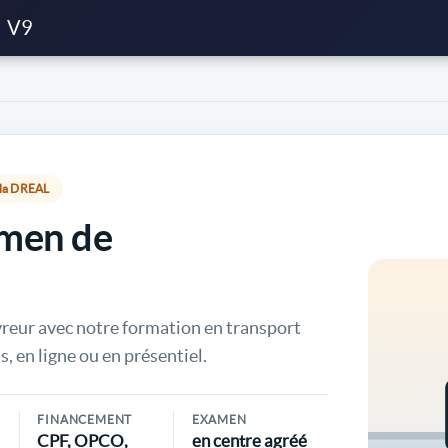
V9
r la DREAL
amen de
vreur avec notre formation en transport
s, en ligne ou en présentiel.
FINANCEMENT
EXAMEN
CPF, OPCO,
en centre agréé