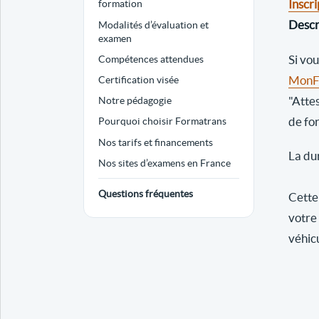
Inscri
formation
Descri
Modalités d’évaluation et
examen
Si vo
Compétences attendues
MonFo
Certification visée
"Atte
Notre pédagogie
de fo
Pourquoi choisir Formatrans
Nos tarifs et financements
La dur
Nos sites d’examens en France
Questions fréquentes
Cette 
votre
véhic