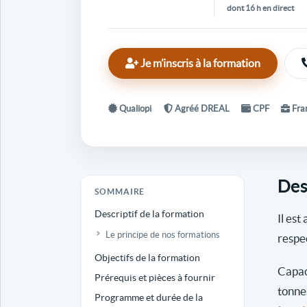
dont 16 h en direct
Je m’inscris à la formation
Qualiopi
Agréé DREAL
CPF
Fran
Des
SOMMAIRE
Descriptif de la formation
Il est
Le principe de nos formations
respe
Objectifs de la formation
Capac
Prérequis et pièces à fournir
tonne
Programme et durée de la