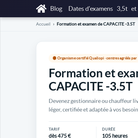
Blog
Dates d'examens
3,5t
et
Accueil
Formation et examen de CAPACITE -3.5T
Organisme certifié Qualiopi · centres agréés pa
Formation et ex
CAPACITE -3.5T
Devenez gestionnaire ou chauffeur li
léger, certifiée et adaptée à vos besoin
TARIF
DURÉE
dès 475 €
105 heures