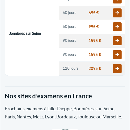
60 jours
695 €
60 jours
995 €
Bonnières sur Seine
90 jours
1595 €
90 jours
1595 €
120 jours
2095 €
120 jours
2095 €
Nos sites d’examens en France
30 jours
698 €
Prochains examens à Lille, Dieppe, Bonnières-sur-Seine,
60 jours
798 €
Paris, Nantes, Metz, Lyon, Bordeaux, Toulouse ou Marseille.
60 jours
998 €