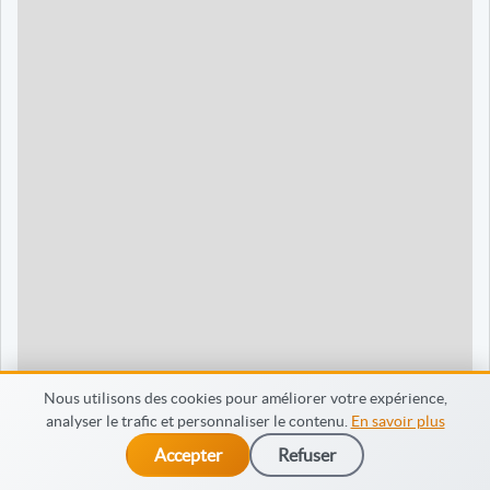
90 jours
1595 €
Dieppe
120 jours
2095 €
120 jours
2095 €
35 jours
695 €
60 jours
795 €
30 jours
698 €
60 jours
798 €
60 jours
998 €
Nous utilisons des cookies pour améliorer votre expérience,
analyser le trafic et personnaliser le contenu.
En savoir plus
65 jours
998 €
Accepter
Refuser
dès 475 €
Je m’inscris
90 jours
1598 €