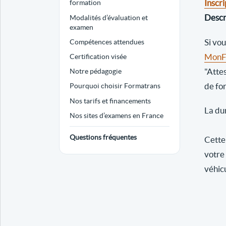
Inscri
formation
Descri
Modalités d’évaluation et
examen
Si vo
Compétences attendues
MonFo
Certification visée
"Atte
Notre pédagogie
de fo
Pourquoi choisir Formatrans
Nos tarifs et financements
La dur
Nos sites d’examens en France
Questions fréquentes
Cette 
votre
véhic