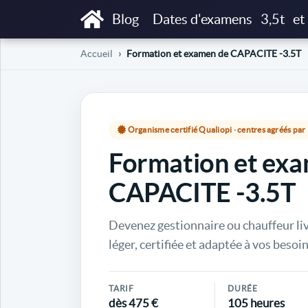
Blog
Dates d'examens
3,5t
et
Accueil
Formation et examen de CAPACITE -3.5T
Organisme certifié Qualiopi · centres agréés pa
Formation et ex
CAPACITE -3.5T
Devenez gestionnaire ou chauffeur li
léger, certifiée et adaptée à vos besoin
TARIF
DURÉE
dès 475 €
105 heures