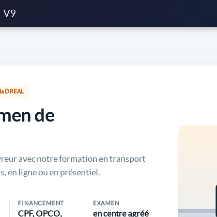
V9
r la DREAL
amen de
vreur avec notre formation en transport
s, en ligne ou en présentiel.
FINANCEMENT
EXAMEN
CPF, OPCO,
en centre agréé