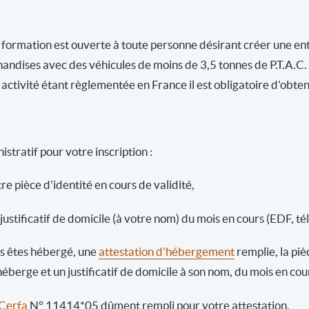
 formation est ouverte à toute personne désirant créer une ent
andises avec des véhicules de moins de 3,5 tonnes de P.T.A.C.
activité étant règlementée en France il est obligatoire d'obten
stratif pour votre inscription :
re pièce d'identité en cours de validité,
justificatif de domicile (à votre nom) du mois en cours (EDF, té
us êtes hébergé, une
attestation d'hébergement
remplie, la piè
héberge et un justificatif de domicile à son nom, du mois en co
Cerfa
N° 11414*05 dûment rempli pour votre attestation.