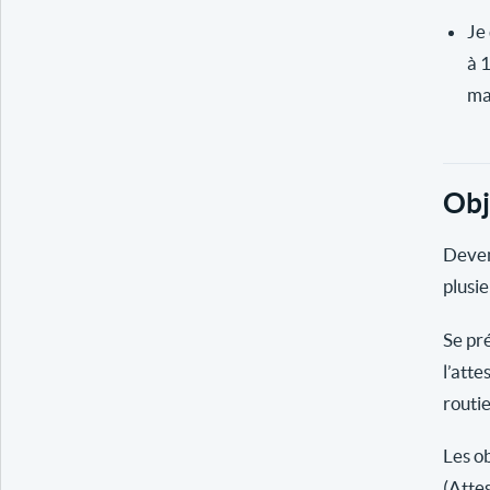
Je 
à 
ma
Obj
Deven
plusie
Se pr
l’atte
routi
Les ob
(Atte