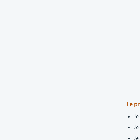
Le p
Je
Je
Je