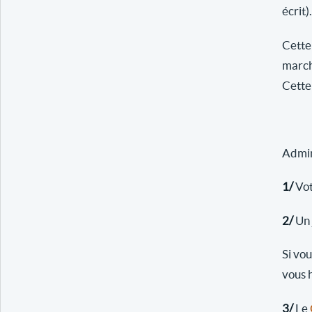
écrit).
Cette
march
Cette 
Admini
1/
Vot
2/
Un 
Si vo
vous 
3/
Le