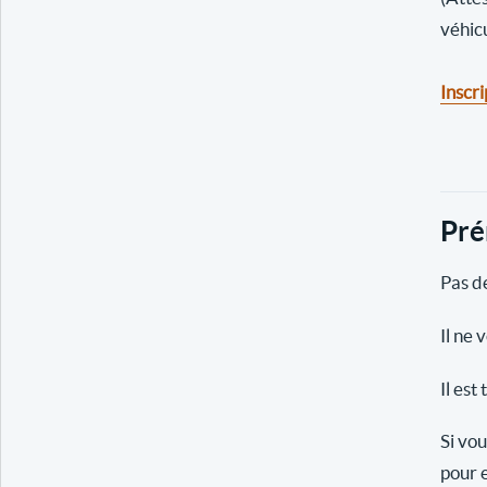
véhic
Inscri
Pré
Pas de
Il ne 
Il est
Si vou
pour e