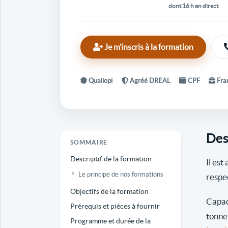
dont 16 h en direct
Je m’inscris à la formation
Qualiopi
Agréé DREAL
CPF
Fran
Des
SOMMAIRE
Descriptif de la formation
Il est
Le principe de nos formations
respe
Objectifs de la formation
Capac
Prérequis et pièces à fournir
tonne
Programme et durée de la