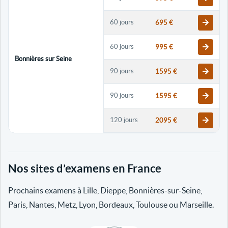
60 jours
695 €
60 jours
995 €
Bonnières sur Seine
90 jours
1595 €
90 jours
1595 €
120 jours
2095 €
120 jours
2095 €
Nos sites d’examens en France
30 jours
698 €
Prochains examens à Lille, Dieppe, Bonnières-sur-Seine,
60 jours
798 €
Paris, Nantes, Metz, Lyon, Bordeaux, Toulouse ou Marseille.
60 jours
998 €