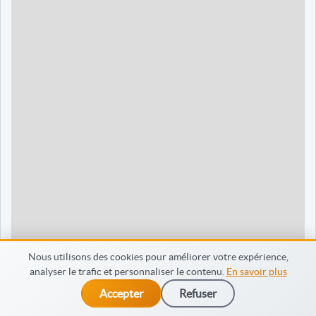
90 jours
1595 €
Dieppe
120 jours
2095 €
120 jours
2095 €
35 jours
695 €
60 jours
795 €
30 jours
698 €
60 jours
798 €
60 jours
998 €
Nous utilisons des cookies pour améliorer votre expérience,
analyser le trafic et personnaliser le contenu.
En savoir plus
65 jours
998 €
Accepter
Refuser
dès 475 €
Je m’inscris
90 jours
1598 €