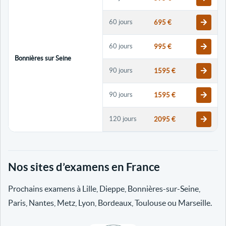
60 jours
695 €
60 jours
995 €
Bonnières sur Seine
90 jours
1595 €
90 jours
1595 €
120 jours
2095 €
120 jours
2095 €
Nos sites d’examens en France
30 jours
698 €
Prochains examens à Lille, Dieppe, Bonnières-sur-Seine,
60 jours
798 €
Paris, Nantes, Metz, Lyon, Bordeaux, Toulouse ou Marseille.
60 jours
998 €