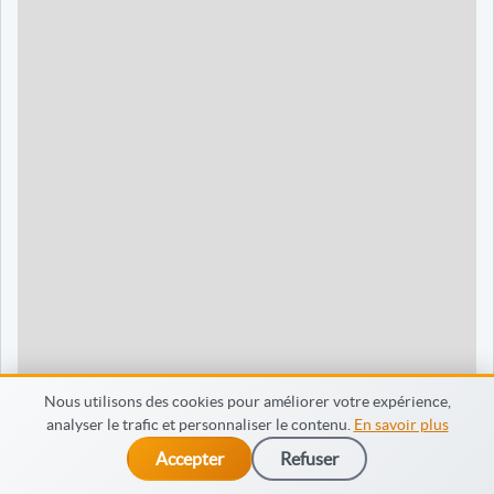
90 jours
1595 €
Dieppe
120 jours
2095 €
120 jours
2095 €
35 jours
695 €
60 jours
795 €
30 jours
698 €
60 jours
798 €
60 jours
998 €
Nous utilisons des cookies pour améliorer votre expérience,
analyser le trafic et personnaliser le contenu.
En savoir plus
65 jours
998 €
Accepter
Refuser
dès 475 €
Je m’inscris
90 jours
1598 €