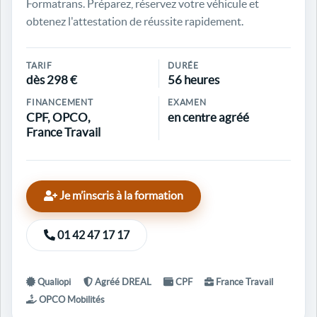
Formatrans. Préparez, réservez votre véhicule et
obtenez l'attestation de réussite rapidement.
TARIF
DURÉE
dès 298 €
56 heures
FINANCEMENT
EXAMEN
CPF, OPCO,
en centre agréé
France Travail
Je m’inscris à la formation
01 42 47 17 17
Qualiopi
Agréé DREAL
CPF
France Travail
OPCO Mobilités