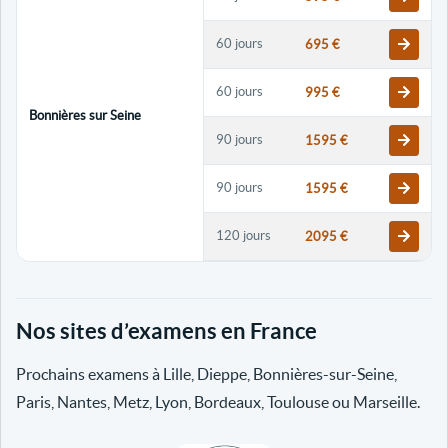
60 jours
695 €
60 jours
995 €
Bonnières sur Seine
90 jours
1595 €
90 jours
1595 €
120 jours
2095 €
120 jours
2095 €
Nos sites d’examens en France
30 jours
698 €
Prochains examens à Lille, Dieppe, Bonnières-sur-Seine,
60 jours
798 €
Paris, Nantes, Metz, Lyon, Bordeaux, Toulouse ou Marseille.
60 jours
998 €