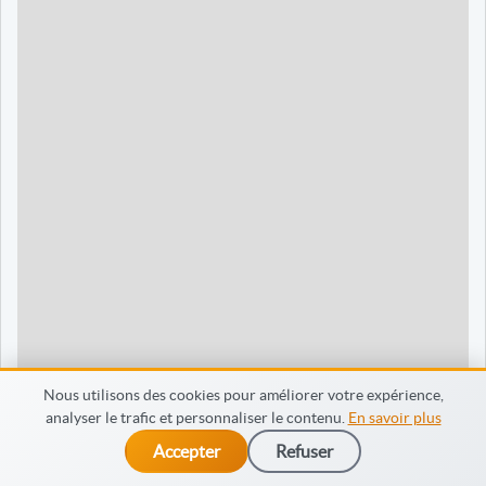
90 jours
1595 €
Dieppe
120 jours
2095 €
120 jours
2095 €
35 jours
695 €
60 jours
795 €
30 jours
698 €
60 jours
798 €
60 jours
998 €
Nous utilisons des cookies pour améliorer votre expérience,
analyser le trafic et personnaliser le contenu.
En savoir plus
65 jours
998 €
Accepter
Refuser
dès 475 €
Je m’inscris
90 jours
1598 €