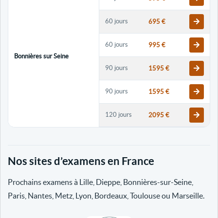
60 jours
695 €
60 jours
995 €
Bonnières sur Seine
90 jours
1595 €
90 jours
1595 €
120 jours
2095 €
120 jours
2095 €
Nos sites d’examens en France
30 jours
698 €
Prochains examens à Lille, Dieppe, Bonnières-sur-Seine,
60 jours
798 €
Paris, Nantes, Metz, Lyon, Bordeaux, Toulouse ou Marseille.
60 jours
998 €