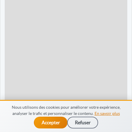
90 jours
1595 €
Dieppe
120 jours
2095 €
120 jours
2095 €
35 jours
695 €
60 jours
795 €
30 jours
698 €
60 jours
798 €
60 jours
998 €
Nous utilisons des cookies pour améliorer votre expérience,
analyser le trafic et personnaliser le contenu.
En savoir plus
65 jours
998 €
Accepter
Refuser
dès 475 €
Je m’inscris
90 jours
1598 €