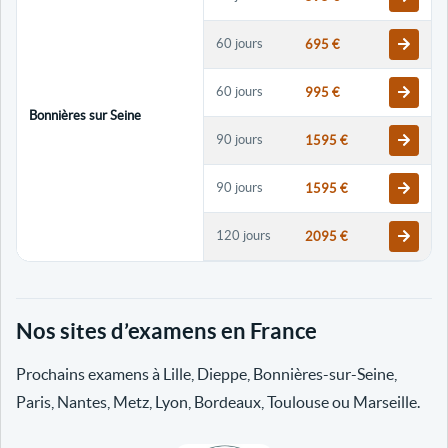
60 jours
695 €
60 jours
995 €
Bonnières sur Seine
90 jours
1595 €
90 jours
1595 €
120 jours
2095 €
120 jours
2095 €
Nos sites d’examens en France
30 jours
698 €
Prochains examens à Lille, Dieppe, Bonnières-sur-Seine,
60 jours
798 €
Paris, Nantes, Metz, Lyon, Bordeaux, Toulouse ou Marseille.
60 jours
998 €