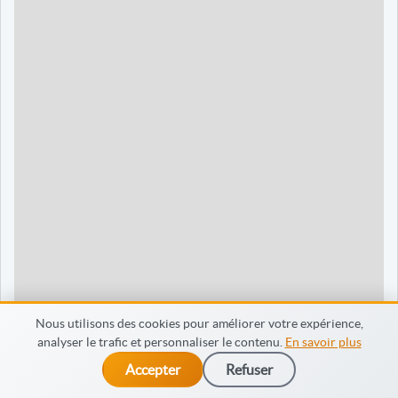
90 jours
1595 €
Dieppe
120 jours
2095 €
120 jours
2095 €
35 jours
695 €
60 jours
795 €
30 jours
698 €
60 jours
798 €
60 jours
998 €
Nous utilisons des cookies pour améliorer votre expérience,
analyser le trafic et personnaliser le contenu.
En savoir plus
65 jours
998 €
Accepter
Refuser
dès 475 €
Je m’inscris
90 jours
1598 €