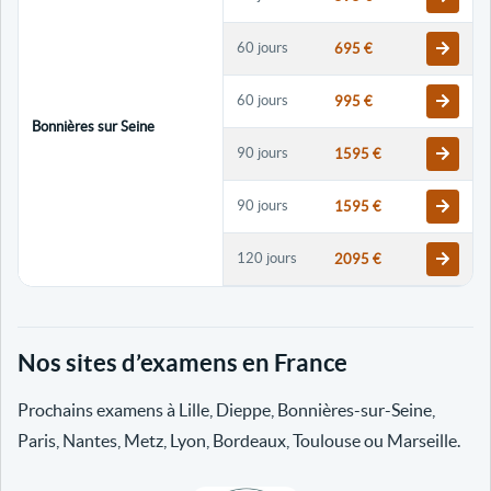
60 jours
695 €
60 jours
995 €
Bonnières sur Seine
90 jours
1595 €
90 jours
1595 €
120 jours
2095 €
120 jours
2095 €
Nos sites d’examens en France
30 jours
698 €
Prochains examens à Lille, Dieppe, Bonnières-sur-Seine,
60 jours
798 €
Paris, Nantes, Metz, Lyon, Bordeaux, Toulouse ou Marseille.
60 jours
998 €